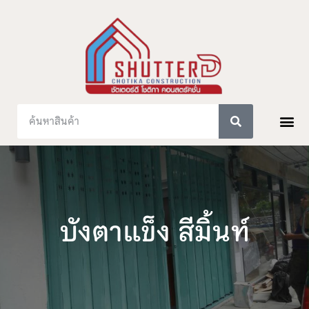
บังตาแข็ง สีมิ้นท์