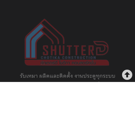
รับเหมา ผลิตและติดตั้ง งานประตูทุกระบบ
งานประตูยืด ลิฟท์ และประตูรั้ว