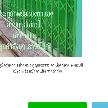
ูยืดรุ่นเก่า อย่างหนา กุญแจธรรมดา เปิดกลาง พ่นอบสี
เขียว พร้อมบังตาแข็ง รางล่างฝัง