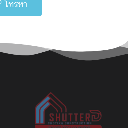
โทรหา
รับเหมา ผลิตและติดตั้ง งานประตูทุกระบบ
งานประตูยืด ลิฟท์ และประตูรั้ว