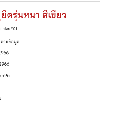
ยืดรุ่นหนา สีเขียว
ค้า: ปตย#01
บถามข้อมูล
2966
2966
5596
า
ตร
ี