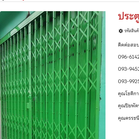
ประตู
รหัสสิน
ติดต่อสอ
096-614
093-945
093-992
คุณโชติก
คุณปิยพั
คุณดรรชน