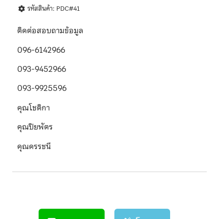
รหัสสินค้า: PDC#41
ติดต่อสอบถามข้อมูล
096-6142966
093-9452966
093-9925596
คุณโชติกา
คุณปิยพัตร
คุณดรรชนี