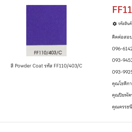
FF1
รหัสสิน
ติดต่อสอ
096-614
093-945
สี Powder Coat รหัส FF110/403/C
093-992
คุณโชติก
คุณปิยพั
คุณดรรชน