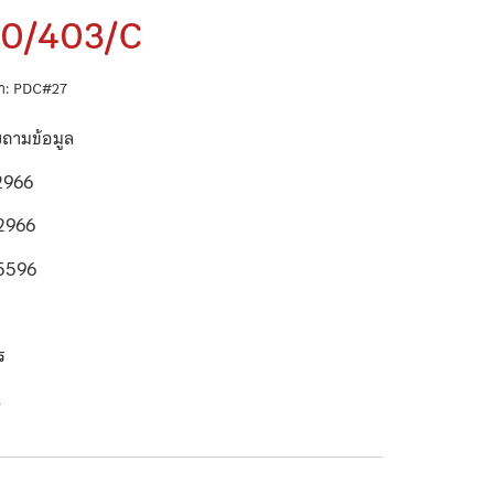
10/403/C
ค้า: PDC#27
บถามข้อมูล
2966
2966
5596
า
ตร
ี