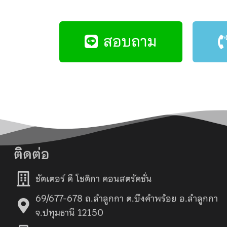
สอบถาม
ติดต่อ
ชัตเตอร์ ดี โชติกา คอนสตรัคชั่น
69/677-678 ถ.ลำลูกกา ต.บึงคำพร้อย อ.ลำลูกกา
จ.ปทุมธานี 12150