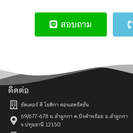
สอบถาม
ติดต่อ
ชัตเตอร์ ดี โชติกา คอนสตรัคชั่น
69/677-678 ถ.ลำลูกกา ต.บึงคำพร้อย อ.ลำลูกกา
จ.ปทุมธานี 12150