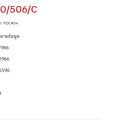
10/506/C
ค้า: PDC#34
บถามข้อมูล
2966
2966
5596
า
ตร
ี