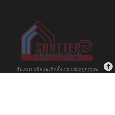
รับเหมา ผลิตและติดตั้ง งานประตูทุกระบบ
งานประตูยืด ลิฟท์ และประตูรั้ว