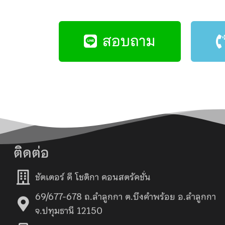
สอบถาม
ติดต่อ
ชัตเตอร์ ดี โชติกา คอนสตรัคชั่น
69/677-678 ถ.ลำลูกกา ต.บึงคำพร้อย อ.ลำลูกกา
จ.ปทุมธานี 12150