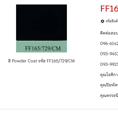
FF1
รหัสสิน
ติดต่อสอ
096-614
093-945
สี Powder Coat รหัส FF165/729/CM
093-992
คุณโชติก
คุณปิยพั
คุณดรรชน