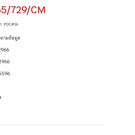
65/729/CM
ค้า: PDC#16
บถามข้อมูล
2966
2966
5596
า
ตร
ี