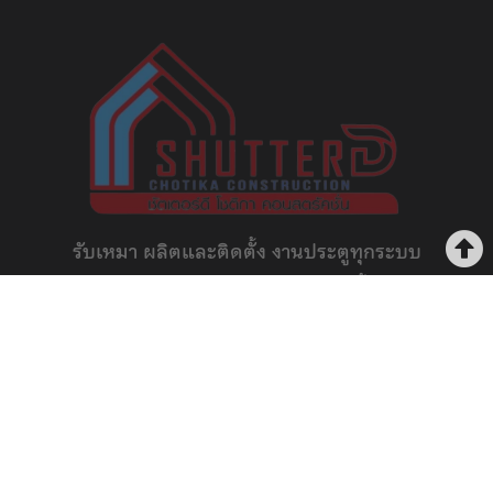
รับเหมา ผลิตและติดตั้ง งานประตูทุกระบบ
งานประตูยืด ลิฟท์ และประตูรั้ว