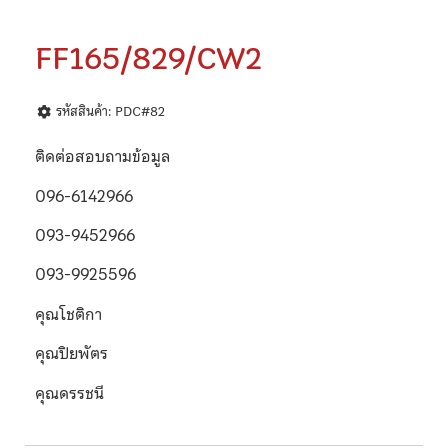
FF165/829/CW2
รหัสสินค้า: PDC#82
ติดต่อสอบถามข้อมูล
096-6142966
093-9452966
093-9925596
คุณโชติกา
คุณปิยพัตร
คุณดรรชนี