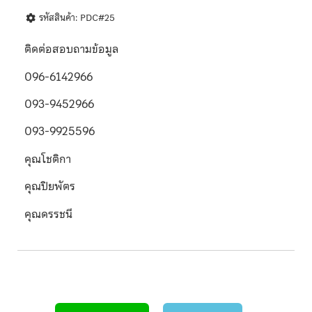
รหัสสินค้า: PDC#25
ติดต่อสอบถามข้อมูล
096-6142966
093-9452966
093-9925596
คุณโชติกา
คุณปิยพัตร
คุณดรรชนี