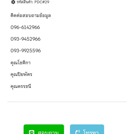
รหัสสินค้า: PDC#29
ติดต่อสอบถามข้อมูล
096-6142966
093-9452966
093-9925596
คุณโชติกา
คุณปิยพัตร
คุณดรรชนี
สอบถาม
โทรหา