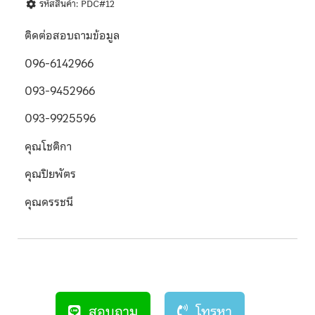
รหัสสินค้า: PDC#12
ติดต่อสอบถามข้อมูล
096-6142966
093-9452966
093-9925596
คุณโชติกา
คุณปิยพัตร
คุณดรรชนี
สอบถาม
โทรหา